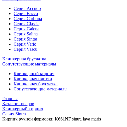
Cерия Accudo
Cерия Bacco
Cерия Carbona
Cерия Classic
Серия Galena
Cерия Salina
Cерия Sintra
Cерия Vario
Cерия Vascu
Клинкерная брусчатка
Сопутствующие материалы
Клинкерный
кирпич
Клинкерная
плитка
Клинкерная
брусчатка
Сопутствующие
материалы
Главная
Каталог товаров
Клинкерный кирпич
Cерия Sintra
Кирпич ручной формовки K661NF sintra lava maris