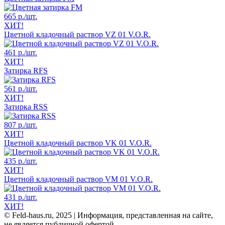
665 р.
/шт.
ХИТ!
Цветной кладочный раствор VZ 01 V.O.R.
461 р.
/шт.
ХИТ!
Затирка RFS
561 р.
/шт.
ХИТ!
Затирка RSS
807 р.
/шт.
ХИТ!
Цветной кладочный раствор VK 01 V.O.R.
435 р.
/шт.
ХИТ!
Цветной кладочный раствор VM 01 V.O.R.
431 р.
/шт.
ХИТ!
© Feld-haus.ru, 2025 | Информация, представленная на сайте,
не является публичной офертой.