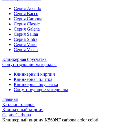
Cерия Accudo
Cерия Bacco
Cерия Carbona
Cерия Classic
Серия Galena
Cерия Salina
Cерия Sintra
Cерия Vario
Cерия Vascu
Клинкерная брусчатка
Сопутствующие материалы
Клинкерный
кирпич
Клинкерная
плитка
Клинкерная
брусчатка
Сопутствующие
материалы
Главная
Каталог товаров
Клинкерный кирпич
Cерия Carbona
Клинкерный кирпич K560NF carbona ardor colori