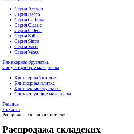
Cерия Accudo
Cерия Bacco
Cерия Carbona
Cерия Classic
Серия Galena
Cерия Salina
Cерия Sintra
Cерия Vario
Cерия Vascu
Клинкерная брусчатка
Сопутствующие материалы
Клинкерный
кирпич
Клинкерная
плитка
Клинкерная
брусчатка
Сопутствующие
материалы
Главная
Новости
Распродажа складских остатков
Распродажа складских