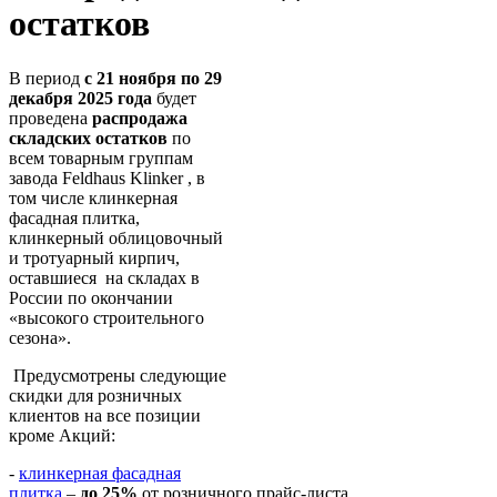
остатков
В период
с 21 ноября по 29
декабря 2025 года
будет
проведена
распродажа
складских остатков
по
всем товарным группам
завода Feldhaus Klinker , в
том числе клинкерная
фасадная плитка,
клинкерный облицовочный
и тротуарный кирпич,
оставшиеся на складах в
России по окончании
«высокого строительного
сезона».
Предусмотрены следующие
скидки для розничных
клиентов на все позиции
кроме Акций:
-
клинкерная фасадная
плитка
–
до 25%
от розничного прайс-листа